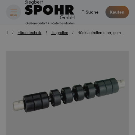
Suche
Kaufen
MENÜ
zum Inhalt springen
z
Fördertechnik
Tragrollen
Rücklaufrollen starr, gummiert